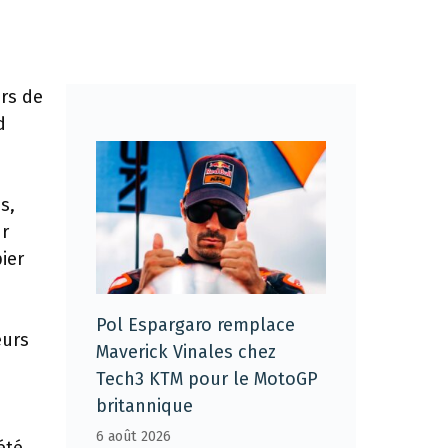
ors de
d
s,
ur
ier
Pol Espargaro remplace
eurs
Maverick Vinales chez
Tech3 KTM pour le MotoGP
britannique
e
6 août 2026