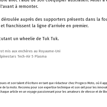
abré avec l'aide de son coéquipier australien. Miller a 
 l'avant à remonter.
n déroulée auprès des supporters présents dans la fo
 franchissent la ligne d'arrivée en premier.
écutant un wheelie de Tuk Tuk.
 est mis aux enchères au Royaume-Uni
Alpinestars Tech-Air 5 Plasma
ues et son talent d'écriture en tant que rédacteur chez Progeco Moto, où il app
e de la moto. Reconnu pour son expertise technique et son œil pour les innova
 chaque article en un voyage passionnant pour les amateurs de vitesse et de libe