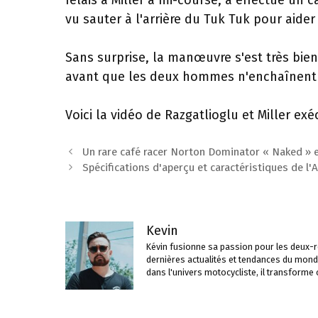
relais à Miller à mi-course, a effectué un c
vu sauter à l'arrière du Tuk Tuk pour aider
Sans surprise, la manœuvre s'est très bie
avant que les deux hommes n'enchaînent et
Voici la vidéo de Razgatlioglu et Miller ex
Navigation
Un rare café racer Norton Dominator « Naked »
des
Spécifications d'aperçu et caractéristiques de l'
articles
Kevin
Kévin fusionne sa passion pour les deux-ro
dernières actualités et tendances du mond
dans l'univers motocycliste, il transforme