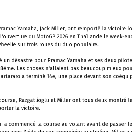
ramac Yamaha, Jack Miller, ont remporté la victoire l
 l'ouverture du MotoGP 2026 en Thaïlande le week-en
eelie sur trois roues du duo populaire.
té un désastre pour Pramac Yamaha et ses deux pilote
 18ème. Les choses n'allaient pas beaucoup mieux po
artararo a terminé 14e, une place devant son coéquip
course, Razgatlioglu et Miller ont tous deux montré l
ter la victoire.
i a commencé la course au volant avant de passer l