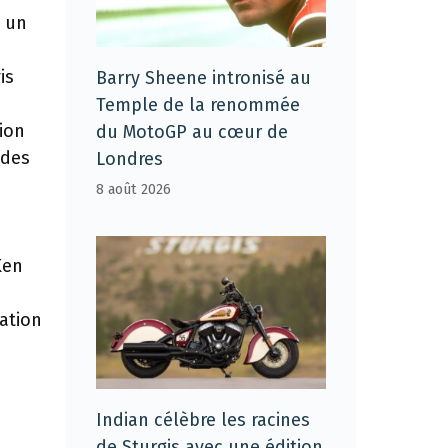
é un
is
Barry Sheene intronisé au
Temple de la renommée
ion
du MotoGP au cœur de
 des
Londres
8 août 2026
s
Ken
iation
Indian célèbre les racines
de Sturgis avec une édition