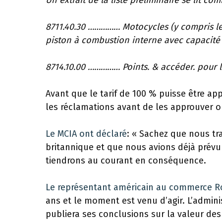
Un extrait de la liste préliminaire se lit com
8711.40.30 …………… Motocycles (y compris les
piston à combustion interne avec capacité
8714.10.00 …………… Points. & accéder. pour l
Avant que le tarif de 100 % puisse être a
les réclamations avant de les approuver ou
Le MCIA
ont
déclaré
: « Sachez que nous tr
britannique et que nous avions déjà prévu
tiendrons au courant en conséquence.
Le représentant américain au commerce Rob
ans et le moment est venu d’agir. L’admin
publiera ses conclusions sur la valeur de