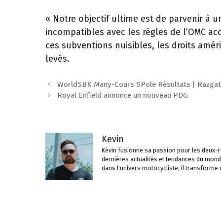
« Notre objectif ultime est de parvenir à 
incompatibles avec les règles de l’OMC acc
ces subventions nuisibles, les droits amé
levés.
Navigation
WorldSBK Many-Cours SPole Résultats | Razgatli
des
Royal Enfield annonce un nouveau PDG
articles
Kevin
Kévin fusionne sa passion pour les deux-ro
dernières actualités et tendances du mond
dans l'univers motocycliste, il transforme