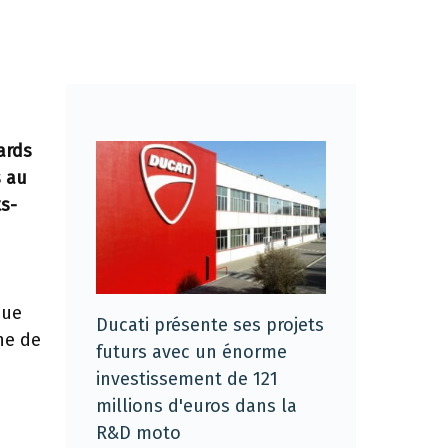
ards
s au
ts-
que
Ducati présente ses projets
ne de
futurs avec un énorme
investissement de 121
millions d'euros dans la
R&D moto