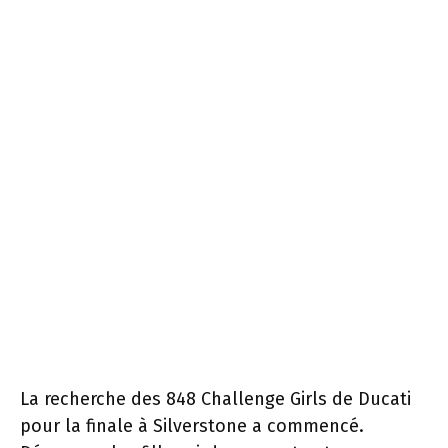
La recherche des 848 Challenge Girls de Ducati
pour la finale à Silverstone a commencé.