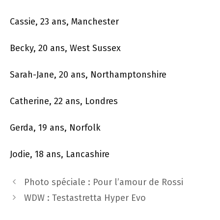
Cassie, 23 ans, Manchester
Becky, 20 ans, West Sussex
Sarah-Jane, 20 ans, Northamptonshire
Catherine, 22 ans, Londres
Gerda, 19 ans, Norfolk
Jodie, 18 ans, Lancashire
Navigation
Photo spéciale : Pour l’amour de Rossi
des
WDW : Testastretta Hyper Evo
articles