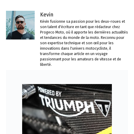
Kevin
Kévin fusionne sa passion pour les deux-roues et
son talent d'écriture en tant que rédacteur chez
Progeco Moto, où il apporte les dernières actualités
et tendances du monde de la moto. Reconnu pour
son expertise technique et son œil pour les
innovations dans l'univers motocycliste, il
transforme chaque article en un voyage
passionnant pour les amateurs de vitesse et de
liberté.