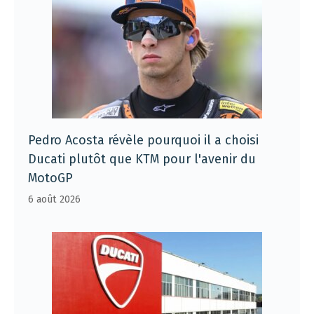
Pedro Acosta révèle pourquoi il a choisi
Ducati plutôt que KTM pour l'avenir du
MotoGP
6 août 2026