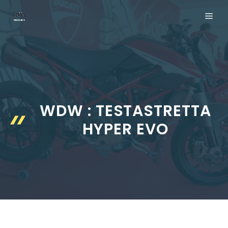
Aller
ME
au
contenu
WDW : TESTASTRETTA
HYPER EVO