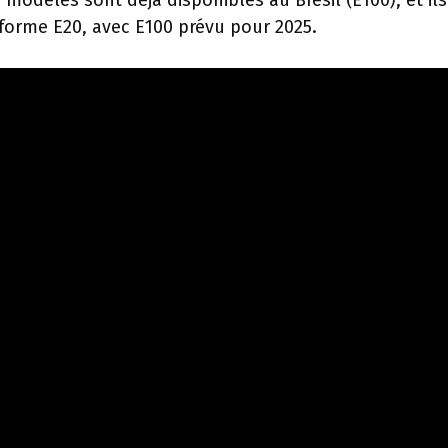
odèles sont déjà disponibles au Brésil (E100), et ils
 forme E20, avec E100 prévu pour 2025.