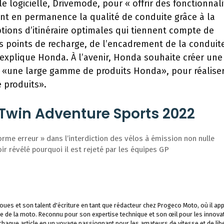
ale logicielle, Drivemode, pour « offrir des fonctionnal
sent en permanence la qualité de conduite grâce à la
ptions d’itinéraire optimales qui tiennent compte de
es points de recharge, de l’encadrement de la conduit
 explique Honda. À l’avenir, Honda souhaite créer une
ra «une large gamme de produits Honda», pour réaliser
 produits».
 Twin Adventure Sports 2022
rme erreur » dans l’interdiction des vélos à émission non nulle
r révélé pourquoi il est rejeté par les équipes GP
ues et son talent d'écriture en tant que rédacteur chez Progeco Moto, où il app
e de la moto. Reconnu pour son expertise technique et son œil pour les innova
 chaque article en un voyage passionnant pour les amateurs de vitesse et de libe