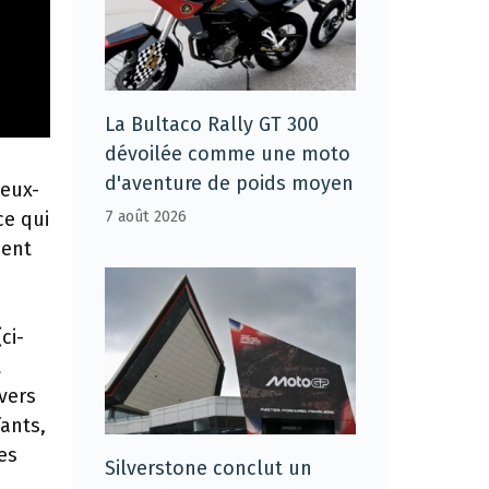
La Bultaco Rally GT 300
dévoilée comme une moto
d'aventure de poids moyen
Ceux-
7 août 2026
e qui
ment
ci-
t
avers
fants,
es
Silverstone conclut un