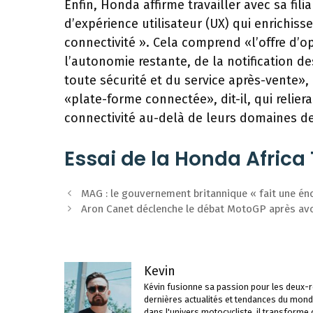
Enfin, Honda affirme travailler avec sa fili
d’expérience utilisateur (UX) qui enrichis
connectivité ». Cela comprend «l’offre d’o
l’autonomie restante, de la notification d
toute sécurité et du service après-vente»,
«plate-forme connectée», dit-il, qui relie
connectivité au-delà de leurs domaines de
Essai de la Honda Africa
Navigation
MAG : le gouvernement britannique « fait une éno
des
Aron Canet déclenche le débat MotoGP après avoi
articles
Kevin
Kévin fusionne sa passion pour les deux-ro
dernières actualités et tendances du mond
dans l'univers motocycliste, il transforme