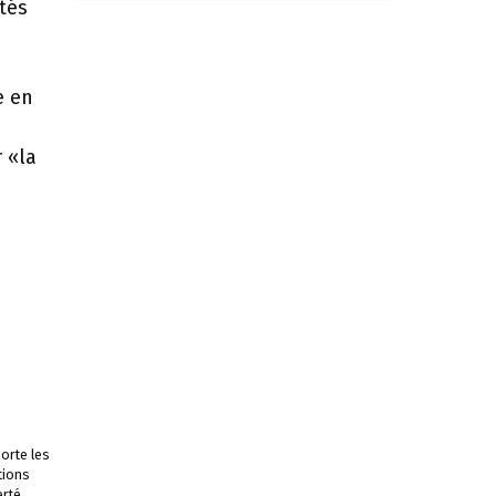
ités
e en
 «la
orte les
tions
rté.