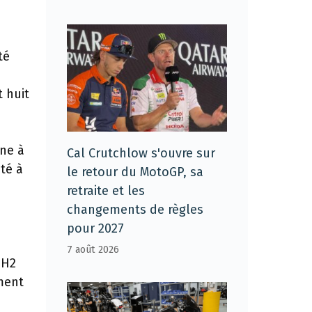
té
t huit
ène à
Cal Crutchlow s'ouvre sur
té à
le retour du MotoGP, sa
retraite et les
changements de règles
pour 2027
7 août 2026
 H2
ment