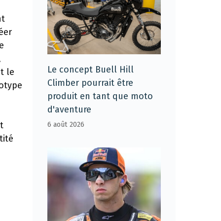
nt
éer
e
,
Le concept Buell Hill
t le
Climber pourrait être
totype
produit en tant que moto
d'aventure
t
6 août 2026
tité