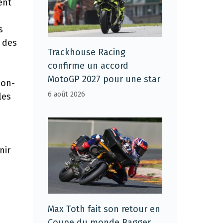
ent
s
 des
Trackhouse Racing
confirme un accord
MotoGP 2027 pour une star
non-
6 août 2026
les
nir
Max Toth fait son retour en
Coupe du monde Bagger