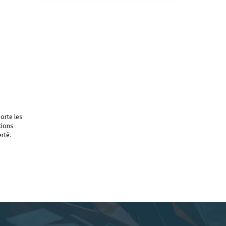
orte les
tions
rté.