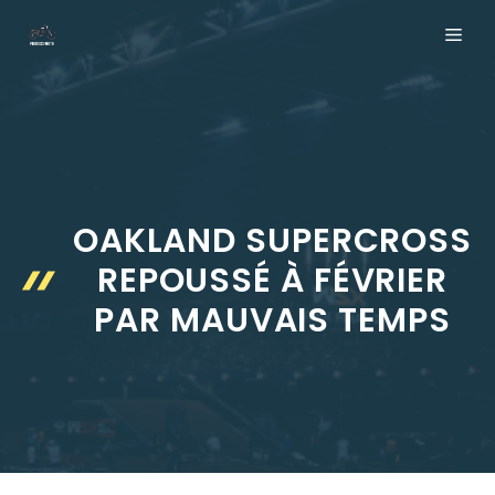
Aller
ME
au
contenu
OAKLAND SUPERCROSS
REPOUSSÉ À FÉVRIER
PAR MAUVAIS TEMPS