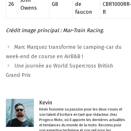
Josh
26
GB
de
CBR1000RR
Owens
faucon
R
Crédit image principal : Mar-Train Racing.
Navigation
Marc Marquez transforme le camping-car du
des
week-end de course en AirB&B !
articles
Une journée au World Supercross British
Grand Prix
Kevin
Kévin fusionne sa passion pour les deux-roues et
son talent d'écriture en tant que rédacteur chez
Progeco Moto, où il apporte les dernières actualités
et tendances du monde de la moto. Reconnu pour
son expertise technique et son œil pour les