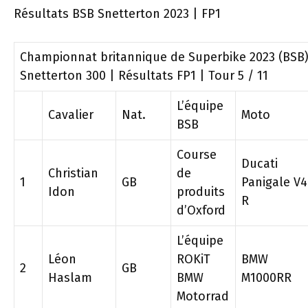
Résultats BSB Snetterton 2023 | FP1
Championnat britannique de Superbike 2023 (BSB)
Snetterton 300 | Résultats FP1 | Tour 5 / 11
L’équipe
Cavalier
Nat.
Moto
BSB
Course
Ducati
Christian
de
1
GB
Panigale V4
Idon
produits
R
d’Oxford
L’équipe
Léon
ROKiT
BMW
2
GB
Haslam
BMW
M1000RR
Motorrad