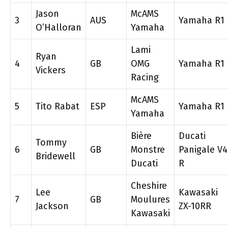
Jason
McAMS
3
AUS
Yamaha R1
O’Halloran
Yamaha
Lami
Ryan
4
GB
OMG
Yamaha R1
Vickers
Racing
McAMS
5
Tito Rabat
ESP
Yamaha R1
Yamaha
Bière
Ducati
Tommy
6
GB
Monstre
Panigale V4
Bridewell
Ducati
R
Cheshire
Lee
Kawasaki
7
GB
Moulures
Jackson
ZX-10RR
Kawasaki