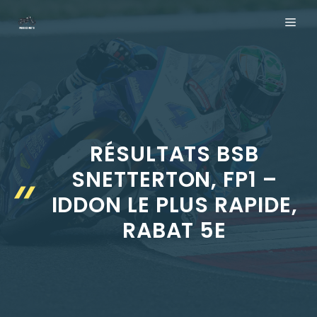
Aller
ME
au
contenu
RÉSULTATS BSB
SNETTERTON, FP1 –
IDDON LE PLUS RAPIDE,
RABAT 5E