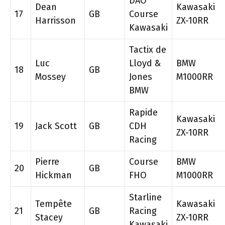
DAO
Dean
Kawasaki
17
GB
Course
Harrisson
ZX-10RR
Kawasaki
Tactix de
Luc
Lloyd &
BMW
18
GB
Mossey
Jones
M1000RR
BMW
Rapide
Kawasaki
19
Jack Scott
GB
CDH
ZX-10RR
Racing
Pierre
Course
BMW
20
GB
Hickman
FHO
M1000RR
Starline
Tempête
Kawasaki
21
GB
Racing
Stacey
ZX-10RR
Kawasaki