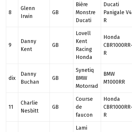
Bière
Ducati
Glenn
8
GB
Monstre
Panigale V4
Irwin
Ducati
R
Lovell
Honda
Danny
Kent
9
GB
CBR1000RR
Kent
Racing
R
Honda
Synetiq
Danny
BMW
dix
GB
BMW
Buchan
M1000RR
Motorrad
Course
Honda
Charlie
11
GB
de
CBR1000RR
Nesbitt
faucon
R
Lami