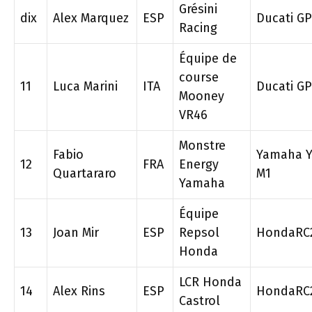
Grésini
dix
Alex Marquez
ESP
Ducati G
Racing
Équipe de
course
11
Luca Marini
ITA
Ducati G
Mooney
VR46
Monstre
Fabio
Yamaha Y
12
FRA
Energy
Quartararo
M1
Yamaha
Équipe
13
Joan Mir
ESP
Repsol
HondaRC
Honda
LCR Honda
14
Alex Rins
ESP
HondaRC
Castrol