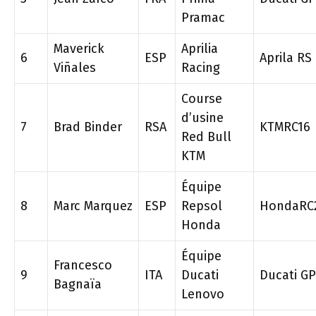
Pramac
Maverick
Aprilia
6
ESP
Aprila RS
Viñales
Racing
Course
d’usine
7
Brad Binder
RSA
KTMRC16
Red Bull
KTM
Équipe
8
Marc Marquez
ESP
Repsol
HondaRC
Honda
Équipe
Francesco
9
ITA
Ducati
Ducati G
Bagnaïa
Lenovo