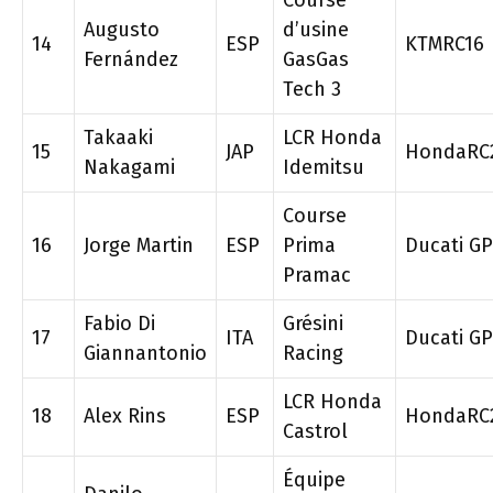
Course
Augusto
d’usine
14
ESP
KTMRC16
Fernández
GasGas
Tech 3
Takaaki
LCR Honda
15
JAP
HondaRC
Nakagami
Idemitsu
Course
16
Jorge Martin
ESP
Prima
Ducati G
Pramac
Fabio Di
Grésini
17
ITA
Ducati G
Giannantonio
Racing
LCR Honda
18
Alex Rins
ESP
HondaRC
Castrol
Équipe