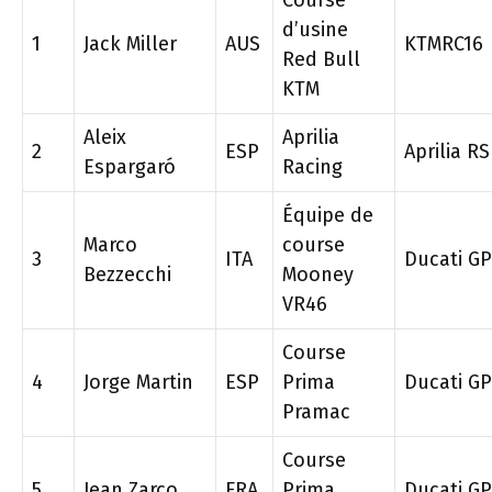
Course
d’usine
1
Jack Miller
AUS
KTMRC16
Red Bull
KTM
Aleix
Aprilia
2
ESP
Aprilia R
Espargaró
Racing
Équipe de
Marco
course
3
ITA
Ducati G
Bezzecchi
Mooney
VR46
Course
4
Jorge Martin
ESP
Prima
Ducati G
Pramac
Course
5
Jean Zarco
FRA
Prima
Ducati G