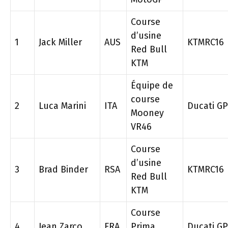
Course
d’usine
1
Jack Miller
AUS
KTMRC16
Red Bull
KTM
Équipe de
course
2
Luca Marini
ITA
Ducati G
Mooney
VR46
Course
d’usine
3
Brad Binder
RSA
KTMRC16
Red Bull
KTM
Course
4
Jean Zarco
FRA
Prima
Ducati G