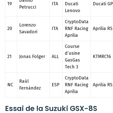
Danilo
19
ITA
Ducati
Ducati G
Petrucci
Lenovo
CryptoData
Lorenzo
20
ITA
RNF Racing
Aprilia R
Savadori
Aprilia
Course
d’usine
21
Jonas Folger
ALL
KTMRC16
GasGas
Tech 3
CryptoData
Raúl
NC
ESP
RNF Racing
Aprilia R
Fernández
Aprilia
Essai de la Suzuki GSX-8S