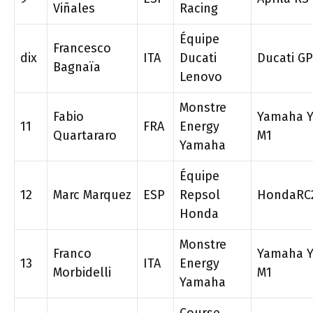
Viñales
Racing
Équipe
Francesco
dix
ITA
Ducati
Ducati G
Bagnaïa
Lenovo
Monstre
Fabio
Yamaha Y
11
FRA
Energy
Quartararo
M1
Yamaha
Équipe
12
Marc Marquez
ESP
Repsol
HondaRC
Honda
Monstre
Franco
Yamaha Y
13
ITA
Energy
Morbidelli
M1
Yamaha