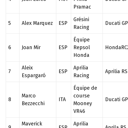
Pramac
Grésini
5
Alex Marquez
ESP
Ducati G
Racing
Équipe
6
Joan Mir
ESP
Repsol
HondaRC
Honda
Aleix
Aprilia
7
ESP
Aprilia R
Espargaró
Racing
Équipe de
Marco
course
8
ITA
Ducati G
Bezzecchi
Mooney
VR46
Maverick
Aprilia
9
ESP
Aprila RS