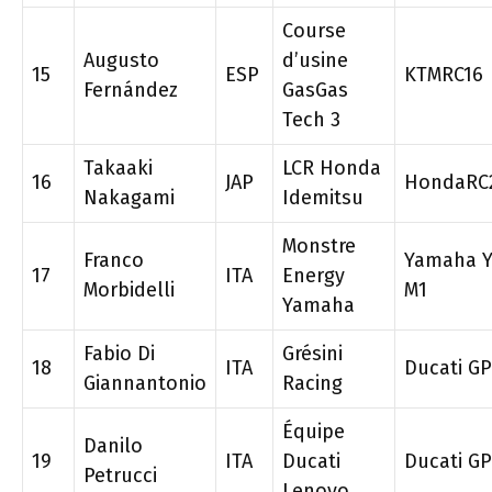
Course
Augusto
d’usine
15
ESP
KTMRC16
Fernández
GasGas
Tech 3
Takaaki
LCR Honda
16
JAP
HondaRC
Nakagami
Idemitsu
Monstre
Franco
Yamaha Y
17
ITA
Energy
Morbidelli
M1
Yamaha
Fabio Di
Grésini
18
ITA
Ducati G
Giannantonio
Racing
Équipe
Danilo
19
ITA
Ducati
Ducati G
Petrucci
Lenovo