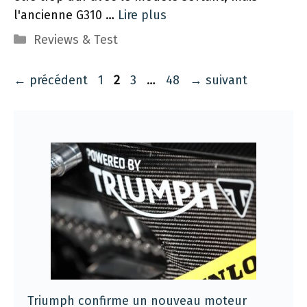
l'ancienne G310 …
Lire plus
Catégories
Reviews & Test
Navigation
Page
Page
Page
Page
←
précédent
1
2
3
…
48
→
suivant
des
articles
Triumph confirme un nouveau moteur