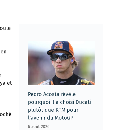
roule
 en
n
ya et
Pedro Acosta révèle
pourquoi il a choisi Ducati
plutôt que KTM pour
roché
l'avenir du MotoGP
6 août 2026