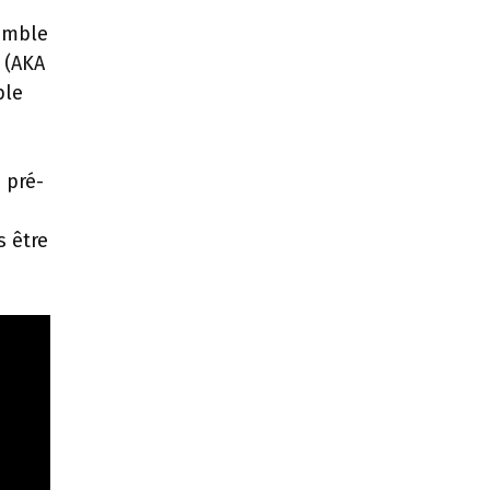
semble
 (AKA
ble
 pré-
 être