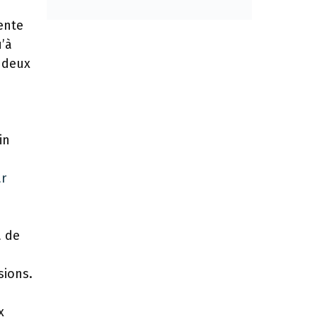
ente
u’à
s deux
in
ar
a de
sions.
x