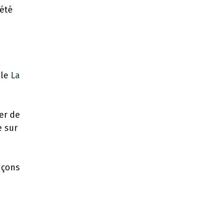
 été
 le
La
er de
e sur
nçons