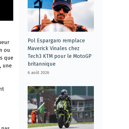
Pol Espargaro remplace
ueur
Maverick Vinales chez
m ou
Tech3 KTM pour le MotoGP
es que
britannique
, une
6 août 2026
nt
 pas