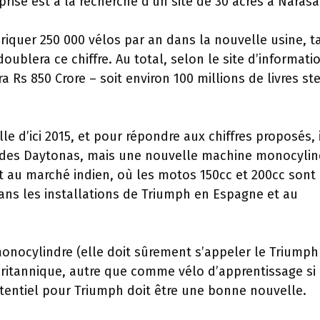
rise est à la recherche d’un site de 30 acres à Narasa
riquer 250 000 vélos par an dans la nouvelle usine, t
blera ce chiffre. Au total, selon le site d’informati
a Rs 850 Crore – soit environ 100 millions de livres ste
le d’ici 2015, et pour répondre aux chiffres proposés, 
et des Daytonas, mais une nouvelle machine monocylin
t au marché indien, où les motos 150cc et 200cc sont 
dans les installations de Triumph en Espagne et au
nocylindre (elle doit sûrement s’appeler le Triumph
 britannique, autre que comme vélo d’apprentissage si
otentiel pour Triumph doit être une bonne nouvelle.