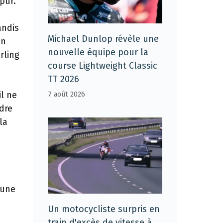
pur.
andis
Michael Dunlop révèle une
on
nouvelle équipe pour la
rling
course Lightweight Classic
TT 2026
il ne
7 août 2026
dre
la
 une
Un motocycliste surpris en
train d'excès de vitesse à