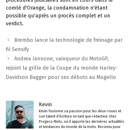
procédures judiciaires sont en cours dans le
comté d'Orange, la condamnation n'étant
possible qu'après un procès complet et un
verdict.
Navigation
Brembo lance la technologie de freinage par
des
fil Sensify
articles
Andrea Iannone, vainqueur du MotoGP,
rejoint la grille de la Coupe du monde Harley-
Davidson Bagger pour ses débuts au Mugello
Kevin
Kévin fusionne sa passion pour les deux-roues et
son talent d'écriture en tant que rédacteur chez
Progeco Moto, où il apporte les dernières actualités
et tendances du monde de la moto. Reconnu pour