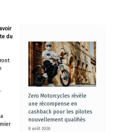
avoir
ute du
ront
e
r
Zero Motorcycles révèle
une récompense en
cashback pour les pilotes
la
nouvellement qualifiés
emier
8 août 2026