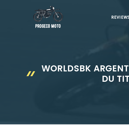
Aller
au
REVIEWS
contenu
WORLDSBK ARGENTI
DU TI