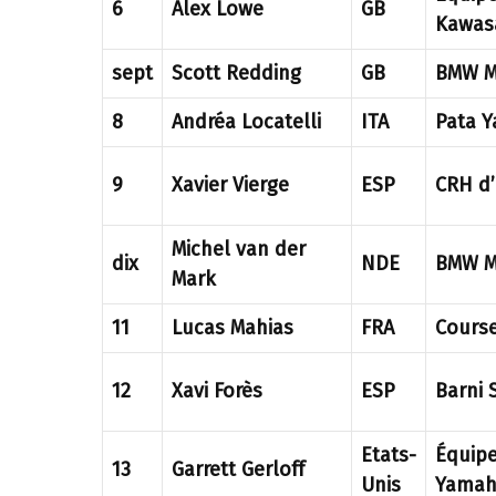
6
Alex Lowe
GB
Kawas
sept
Scott Redding
GB
BMW M
8
Andréa Locatelli
ITA
Pata 
9
Xavier Vierge
ESP
CRH d
Michel van der
dix
NDE
BMW M
Mark
11
Lucas Mahias
FRA
Course
12
Xavi Forès
ESP
Barni 
Etats-
Équip
13
Garrett Gerloff
Unis
Yamah