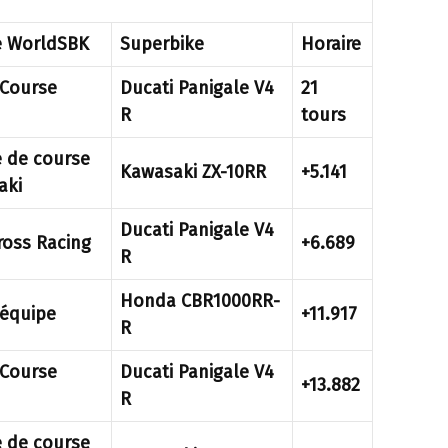
e WorldSBK
Superbike
Horaire
 Course
Ducati Panigale V4
21
R
tours
 de course
Kawasaki ZX-10RR
+5.141
aki
Ducati Panigale V4
oss Racing
+6.689
R
Honda CBR1000RR-
’équipe
+11.917
R
 Course
Ducati Panigale V4
+13.882
R
 de course