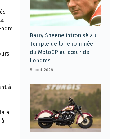
rès
la
endre
Barry Sheene intronisé au
Temple de la renommée
du MotoGP au cœur de
ours
Londres
8 août 2026
ent à
ta a
 à