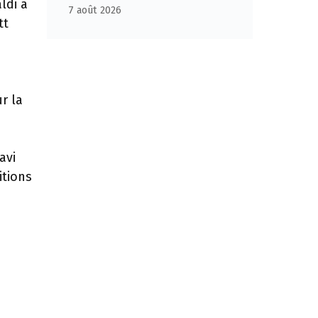
ldi a
7 août 2026
tt
r la
avi
itions