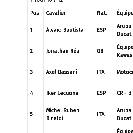
| Tour 10 / 12
Pos
Cavalier
Nat.
Équip
Aruba
1
Álvaro Bautista
ESP
Ducati
Équipe
2
Jonathan Réa
GB
Kawas
3
Axel Bassani
ITA
Motocr
4
Iker Lecuona
ESP
CRH d
Michel Ruben
Aruba
5
ITA
Rinaldi
Ducati
Équipe