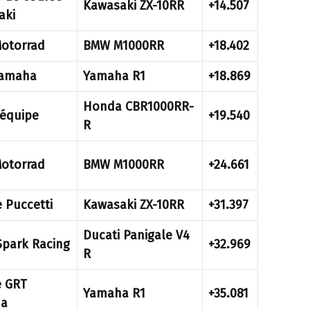
Kawasaki ZX-10RR
+14.507
aki
otorrad
BMW M1000RR
+18.402
Yamaha
Yamaha R1
+18.869
Honda CBR1000RR-
’équipe
+19.540
R
otorrad
BMW M1000RR
+24.661
 Puccetti
Kawasaki ZX-10RR
+31.397
Ducati Panigale V4
Spark Racing
+32.969
R
e GRT
Yamaha R1
+35.081
a