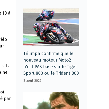
e 10 à
vélo
 un
Triumph confirme que le
nouveau moteur Moto2
s’il a
n'est PAS basé sur le Tiger
a ne
Sport 800 ou le Trident 800
8 août 2026
ssi
sé par