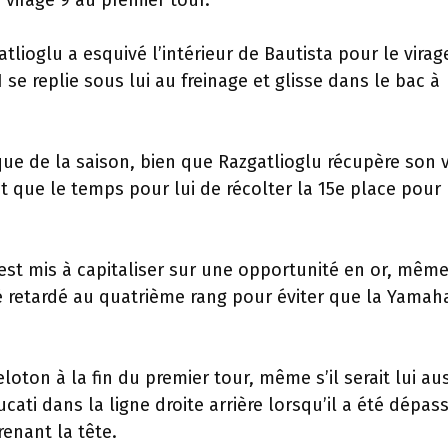
 virage 9 au premier tour.
lioglu a esquivé l’intérieur de Bautista pour le virag
 replie sous lui au freinage et glisse dans le bac à
que de la saison, bien que Razgatlioglu récupère son 
ait que le temps pour lui de récolter la 15e place pour
’est mis à capitaliser sur une opportunité en or, même 
té retardé au quatrième rang pour éviter que la Yamah
eloton à la fin du premier tour, même s’il serait lui au
ati dans la ligne droite arrière lorsqu’il a été dépas
renant la tête.