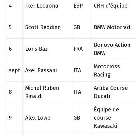
4
Iker Lecuona
ESP
CRH d’équipe
5
Scott Redding
GB
BMW Motorrad
Bonovo Action
6
Loris Baz
FRA
BMW
Motocross
sept
Axel Bassani
ITA
Racing
Michel Ruben
Aruba Course
8
ITA
Rinaldi
Ducati
Équipe de
9
Alex Lowe
GB
course
Kawasaki