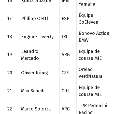
16
Kohta Nozane
JPN
Yamaha
Équipe
17
Philipp Oettl
ESP
GoEleven
Bonovo Action
18
Eugène Laverty
IRL
BMW
Leandro
Équipe de
19
ARG
Mercado
course MIE
Orelac
20
Olivier König
CZE
VerdNatura
Équipe de
21
Max Scheib
CHI
course MIE
TPR Pedercini
22
Marco Solorza
ARG
Racing