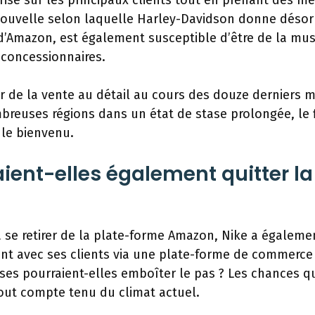
prise sur les principaux clients tout en prenant des m
nouvelle selon laquelle Harley-Davidson donne déso
u d’Amazon, est également susceptible d’être de la mu
 concessionnaires.
 de la vente au détail au cours des douze derniers m
reuses régions dans un état de stase prolongée, le 
 le bienvenu.
ent-elles également quitter la
 se retirer de la plate-forme Amazon, Nike a égaleme
ement avec ses clients via une plate-forme de commerce
ises pourraient-elles emboîter le pas ? Les chances q
tout compte tenu du climat actuel.