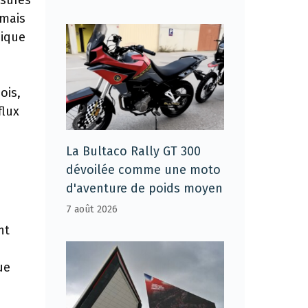
esures
rmais
sique
ois,
flux
La Bultaco Rally GT 300
dévoilée comme une moto
d'aventure de poids moyen
7 août 2026
nt
ue