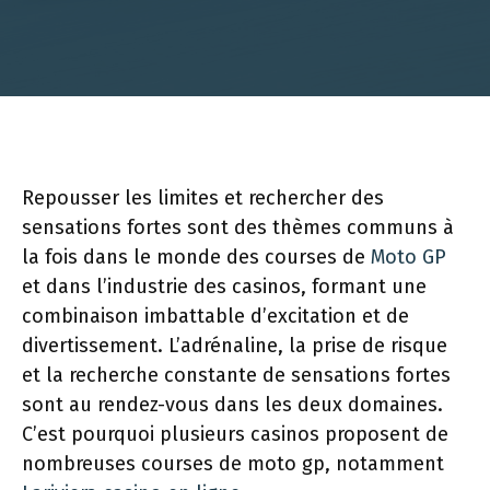
Repousser les limites et rechercher des
sensations fortes sont des thèmes communs à
la fois dans le monde des courses de
Moto GP
et dans l’industrie des casinos, formant une
combinaison imbattable d’excitation et de
divertissement. L’adrénaline, la prise de risque
et la recherche constante de sensations fortes
sont au rendez-vous dans les deux domaines.
C’est pourquoi plusieurs casinos proposent de
nombreuses courses de moto gp, notamment