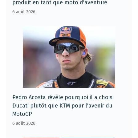
produit en tant que moto d'aventure
6 août 2026
Pedro Acosta révèle pourquoi il a choisi
Ducati plutôt que KTM pour l'avenir du
MotoGP
6 août 2026