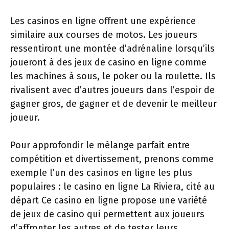
Les casinos en ligne offrent une expérience
similaire aux courses de motos. Les joueurs
ressentiront une montée d’adrénaline lorsqu’ils
joueront à des jeux de casino en ligne comme
les machines à sous, le poker ou la roulette. Ils
rivalisent avec d’autres joueurs dans l’espoir de
gagner gros, de gagner et de devenir le meilleur
joueur.
Pour approfondir le mélange parfait entre
compétition et divertissement, prenons comme
exemple l’un des casinos en ligne les plus
populaires : le casino en ligne La Riviera, cité au
départ Ce casino en ligne propose une variété
de jeux de casino qui permettent aux joueurs
d’affronter les autres et de tester leurs