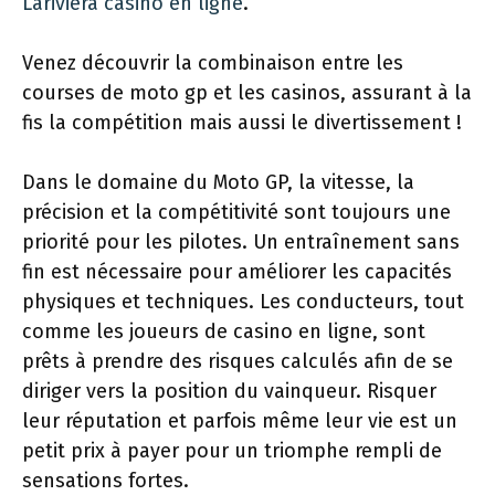
Lariviera casino en ligne
.
Venez découvrir la combinaison entre les
courses de moto gp et les casinos, assurant à la
fis la compétition mais aussi le divertissement !
Dans le domaine du Moto GP, la vitesse, la
précision et la compétitivité sont toujours une
priorité pour les pilotes. Un entraînement sans
fin est nécessaire pour améliorer les capacités
physiques et techniques. Les conducteurs, tout
comme les joueurs de casino en ligne, sont
prêts à prendre des risques calculés afin de se
diriger vers la position du vainqueur. Risquer
leur réputation et parfois même leur vie est un
petit prix à payer pour un triomphe rempli de
sensations fortes.