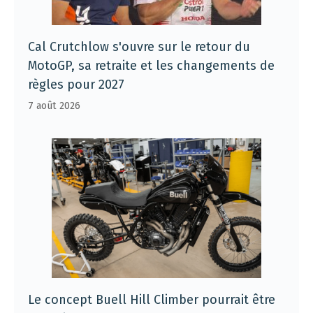
Cal Crutchlow s'ouvre sur le retour du
MotoGP, sa retraite et les changements de
règles pour 2027
7 août 2026
Le concept Buell Hill Climber pourrait être