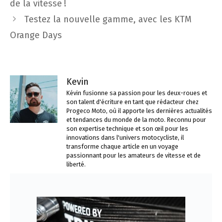
de la vitesse !
articles
Testez la nouvelle gamme, avec les KTM
Orange Days
Kevin
Kévin fusionne sa passion pour les deux-roues et
son talent d'écriture en tant que rédacteur chez
Progeco Moto, où il apporte les dernières actualités
et tendances du monde de la moto. Reconnu pour
son expertise technique et son œil pour les
innovations dans l'univers motocycliste, il
transforme chaque article en un voyage
passionnant pour les amateurs de vitesse et de
liberté.