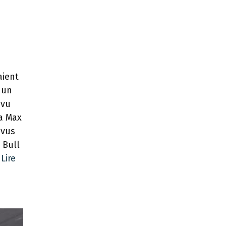
aient
 un
 vu
da Max
 vus
 Bull
…
Lire