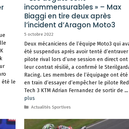
incommensurables » – Max
er
Biaggi en tire deux après
l’incident d’Aragon Moto3
5 octobre 2022
que
lle
Deux mécaniciens de l’équipe Moto3 qui av
BK
été suspendus après avoir tenté d’entraver
k
pilote rival lors d’une session en direct ont
our
leur contrat résilié, a confirmé le Sterilgar
aro
Racing. Les membres de l’équipage ont été
 été le
en train d’essayer d’empêcher le pilote Red
Tech 3 KTM Adrian Fernandez de sortir de 
plus
Catégories
Actualités Sportives