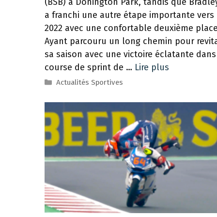
(BSB) à Donington Park, tandis que Bradle
a franchi une autre étape importante vers l
2022 avec une confortable deuxième place
Ayant parcouru un long chemin pour revita
sa saison avec une victoire éclatante dans
course de sprint de …
Lire plus
Catégories
Actualités Sportives