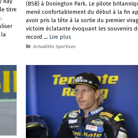
y Ray
(BSB) à Donington Park. Le pilote britanniq
e titre
mené confortablement du début à la fin ap
.
avoir pris la tête à la sortie du premier vira
liser
victoire éclatante évoquant les souvenirs 
 la
record …
Lire plus
Catégories
Actualités Sportives