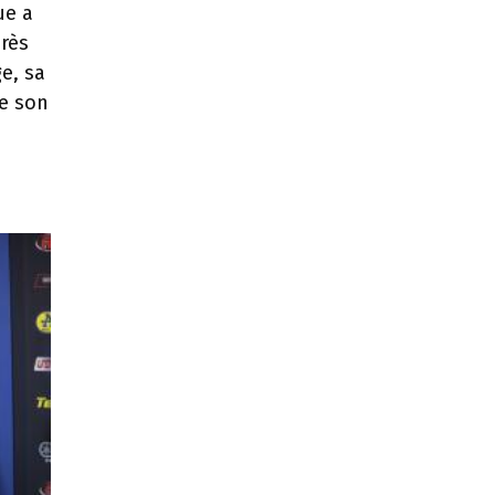
ue a
rès
ge, sa
de son