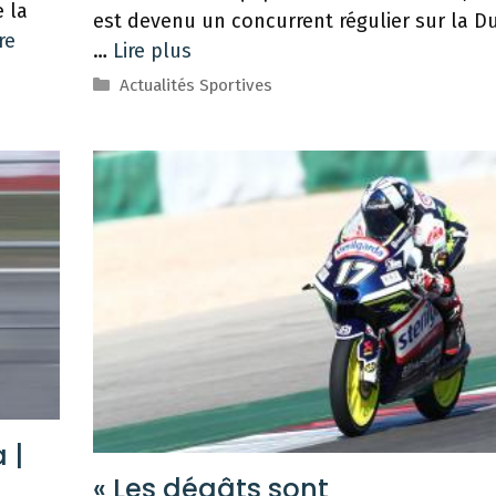
e la
est devenu un concurrent régulier sur la Du
re
…
Lire plus
Catégories
Actualités Sportives
 |
« Les dégâts sont